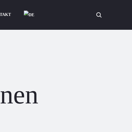
Search
TAKT
onen