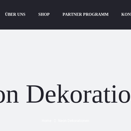
ÜBER UNS
SHOP
PARTNER PROGRAMM
KON
n Dekorati
Home
Neon Dekorationen