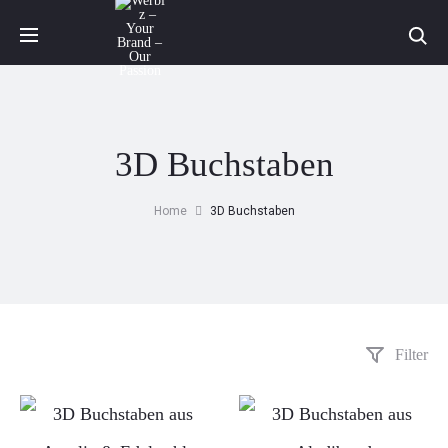
Sea
3D Buchstaben
Home
3D Buchstaben
Filter