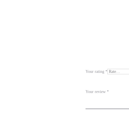
R
e
v
i
Your rating
*
e
w
Your review
*
s