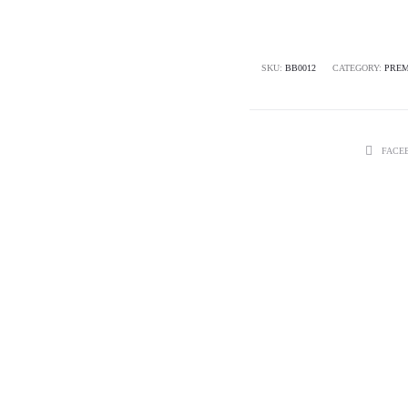
SKU:
BB0012
CATEGORY:
PREM
SHARE
FACE