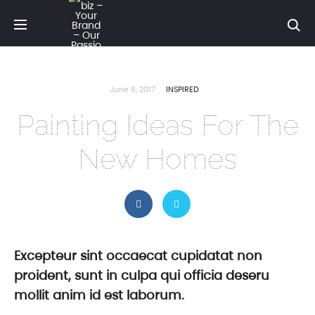
Se
June 6, 2017
INSPIRED
Painting Ideas For The
New Homes
Excepteur sint occaecat cupidatat non
proident, sunt in culpa qui officia deseru
mollit anim id est laborum.