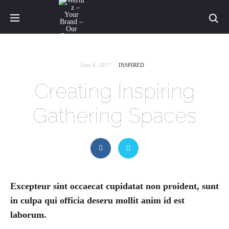
Sea
June 6, 2017
INSPIRED
Creating Inspiring
Gathering Spaces
Excepteur sint occaecat cupidatat non proident, sunt
in culpa qui officia deseru mollit anim id est
laborum.