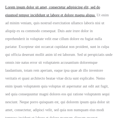
Lorem ipsum dolor sit amet, consectetur adipisicing elit, sed do
eiusmod tempor incididunt ut labore et dolore magna aliqua.
Ut enim
ad minim veniam, quis nostrud exercitation ullamco laboris nisi ut
aliquip ex ea commodo consequat. Duis aute irure dolor in
reprehenderit in voluptate velit esse cillum dolore eu fugiat nulla
pariatur. Excepteur sint occaecat cupidatat non proident, sunt in culpa
qui officia deserunt mollit anim id est laborum. Sed ut perspiciatis unde
omnis iste natus error sit voluptatem accusantium doloremque
laudantium, totam rem aperiam, eaque ipsa quae ab illo inventore
veritatis et quasi architecto beatae vitae dicta sunt explicabo. Nemo
enim ipsam voluptatem quia voluptas sit aspernatur aut odit aut fugit,
sed quia consequuntur magni dolores eos qui ratione voluptatem sequi
nesciunt. Neque porro quisquam est, qui dolorem ipsum quia dolor sit
amet, consectetur, adipisci velit, sed quia non numquam eius modi
tempora incidunt ut labore et dolore magnam aliquam quaerat